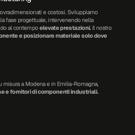
 sovradimensionati e costosi. Sviluppiamo 
componenti ottimizzati per la produzione in stampa 3D fin dalla fase progettuale, intervenendo nella 
do al contempo 
elevate prestazioni.
 Il nostro 
onente e posizionare materiale solo dove 
su misura a Modena e in Emilia-Romagna, 
e fornitori di componenti industriali.