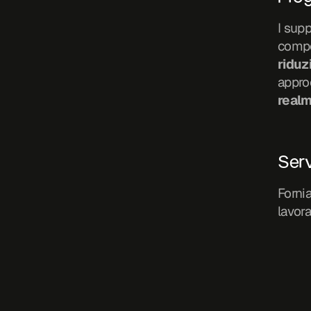
I supp
riduz
approc
realm
Serv
Forni
lavor