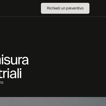
Richiedi un preventivo
Richiedi un preventivo
isura 
iali
ra