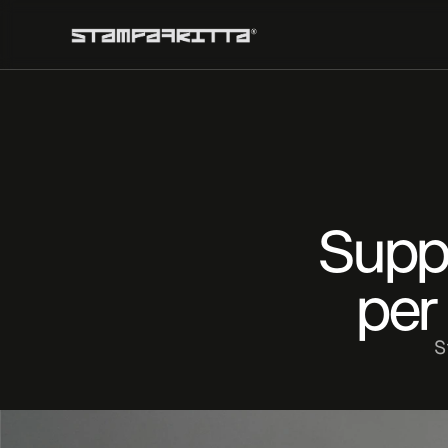
Suppo
per
S