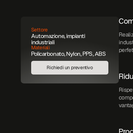
Comp
Settore
Reali
Automazione, impianti 
industriali
indust
Materiali
perfet
Policarbonato, Nylon, PPS, ABS
Richiedi un preventivo
Richiedi un preventivo
Ridu
Rispet
compo
vanta
Prog