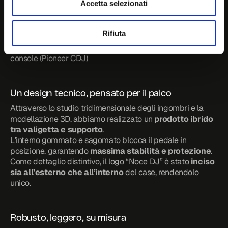
Accetta selezionati
Il case è stato sviluppato per rispondere a tre esigenze 
fondamentali del cliente:
• 
Protezione dagli urti durante il trasporto
Rifiuta
• 
Organizzazione ordinata della cavetteria
• 
Funzione di rialzo
, per allineare il pedale ad una 
console (Pioneer CDJ)
Un design tecnico, pensato per il palco
Attraverso lo studio tridimensionale degli ingombri e la 
modellazione 3D, abbiamo realizzato un 
prodotto ibrido 
tra valigetta e supporto
.
L’interno gommato e sagomato blocca il pedale in 
posizione, garantendo 
massima stabilità e protezione
. 
Come dettaglio distintivo, il logo “Noce DJ” è stato 
inciso 
sia all’esterno che all’interno
 del case, rendendolo 
unico.
Robusto, leggero, su misura